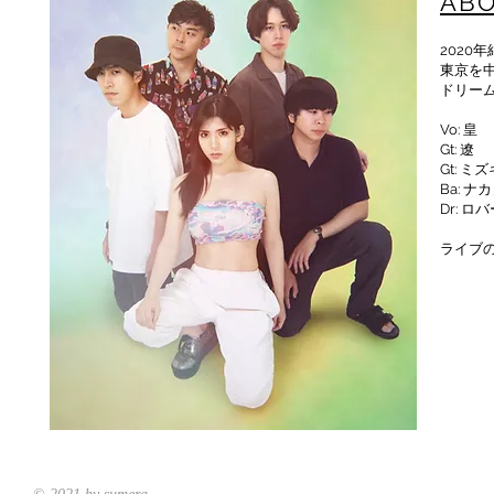
AB
心
2020
東京を
ドリー
新
Vo: 皇
Gt: 遼
Gt: ミズ
Ba: ナ
Dr: ロ
赤
​ライブ